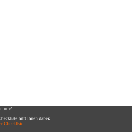
en um?
heckliste hilft Ihnen dabei:
er Checkliste