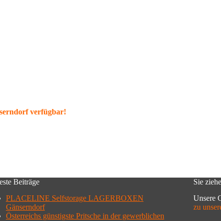
serndorf verfügbar!
ste Beiträge
Sie zieh
PLACELINE Selfstorage LAGERBOXEN
Unsere C
Gänserndorf
zu unser
Österreichs günstigste Pritsche in der gewerblichen