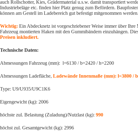
auch Rollschotter, Kies, Grädermaterial u.s.w. damit transportiert werde
Industriebeläge etc. finden hier Platz genug zum Befördern. Baupfost
können am Gestell im Ladebereich gut befestigt mitgenommen werden
Wichtig:
Ein Abdecknetz ist vorgeschriebener Weise immer über Ihre M
Fahrzeug montierten Haken mit den Gummibändern einzuhängen. Die
Preisen inkludiert.
Technische Daten:
Abmessungen Fahrzeug (mm): l=6130 / b=2420 / h=2200
Abmessungen Ladefläche,
Ladewände Innenmaße (mm): l=3800 / 
Type: U9/U935/U9C1K6
Eigengewicht (kg): 2006
höchste zul. Belastung (Zuladung)/Nutzlast (kg):
990
höchst zul. Gesamtgewicht (kg): 2996