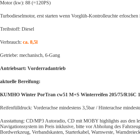
Motor (kw): 88 (=120PS)
Turbodieselmotor, erst starten wenn Vorglüh-Kontrolleuchte erloschen i
Treibstoff: Diesel
Verbrauch:
ca. 8,5l
Getriebe: mechanisch, 6-Gang
Antriebsart: Vorderradantrieb
aktuelle Bereifung:
KUMHO Winter PorTran cw51 M+S Winterreifen 205/75/R16C 1
Reifenfülldruck: Vorderachse mindestens 3,5bar / Hinterachse mindest
Ausstattung: CD/MP3 Autoradio, CD mit MOBY highlights aus den let
Navigationssystem im Preis inklusive, bitte vor Abholung des Fahrze
Bordwerkzeug, Verbandskasten, Starterkabel, Warnweste, Warndrei