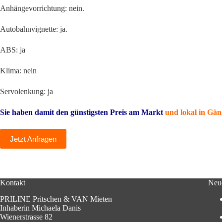
Anhängevorrichtung: nein.
Autobahnvignette: ja.
ABS: ja
Klima: nein
Servolenkung: ja
Sie haben damit den günstigsten Preis am Markt
und lokal in Gän
Jetzt Anfragen
Kontakt
Neue
PRILINE Pritschen & VAN Mieten
Inhaberin Michaela Danis
Wienerstrasse 82