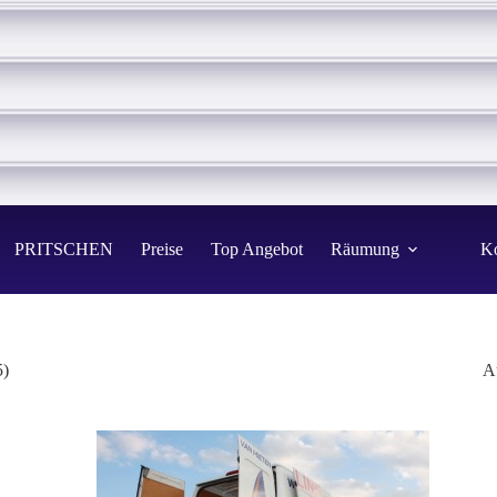
PRITSCHEN
Preise
Top Angebot
Räumung
Ko
5)
A