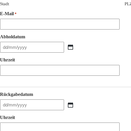
Stadt
PL
E-Mail
*
Abholdatum
TT
Schrägstrich
MM
Uhrzeit
Schrägstrich
JJJJ
Rückgabedatum
TT
Schrägstrich
MM
Uhrzeit
Schrägstrich
JJJJ