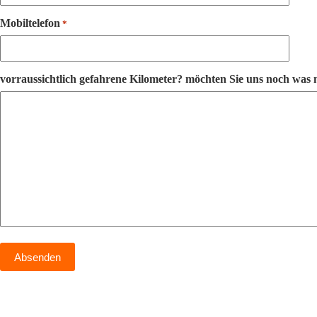
Mobiltelefon
*
vorraussichtlich gefahrene Kilometer? möchten Sie uns noch was m
A
l